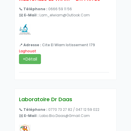
📞 Téléphone :
0666 59 11 56
✉️ E-Mail :
Lam_elwiam@outlook.com
📍 Adresse :
Cite El Wiam lotissement 179
Laghouat
+Détail
Laboratoire Dr Daas
📞 Téléphone :
0770 73 27 82 / 047 12 59 022
✉️ E-Mail :
Labo.bio.daas@gmail.com