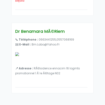
Béjaia
Dr Benamara MÃ©riem
📞 Téléphone :
0663441255,0557068169
✉️ E-Mail :
Bm.labo@yahoo.fr
📍 Adresse :
RÃ©sidence ennacim 16 logmts
promotionnel 1 Ã¨re Ã©tage N02