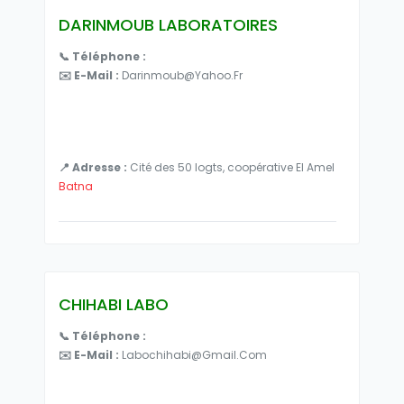
DARINMOUB LABORATOIRES
📞 Téléphone :
✉️ E-Mail :
Darinmoub@yahoo.fr
📍 Adresse :
Cité des 50 logts, coopérative El Amel
Batna
CHIHABI LABO
📞 Téléphone :
✉️ E-Mail :
Labochihabi@gmail.com