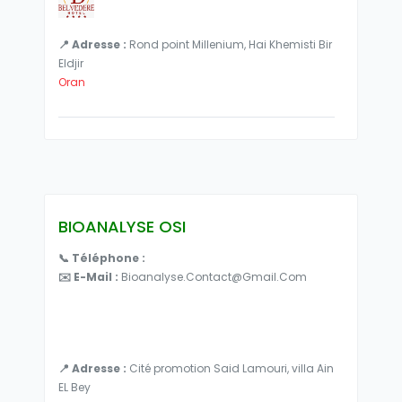
📍 Adresse :
Rond point Millenium, Hai Khemisti Bir
Eldjir
Oran
BIOANALYSE OSI
📞 Téléphone :
✉️ E-Mail :
Bioanalyse.contact@gmail.com
📍 Adresse :
Cité promotion Said Lamouri, villa Ain
EL Bey