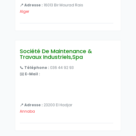
📍 Adresse :
16013 Bir Mourad Rais
Alger
Société De Maintenance &
Travaux Industriels,Spa
📞 Téléphone :
036 44 92 93
✉️ E-Mail :
📍 Adresse :
23200 El Hadjar
Annaba