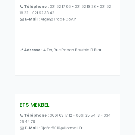
📞 Téléphone :
021 92 17 06 - 021 92 18 28 - 021 92
16 22 - 021 92 38 42
✉️ E-Mail :
Alger@trade.gov.pl
📍 Adresse :
4 Ter, Rue Rabah Bourbia El Biar
ETS MEKBEL
📞 Téléphone :
0661 63 17 12 - 0661 25 54 13 - 034
25 44 79
✉️ E-Mail :
Djafar5010@hotmail.fr