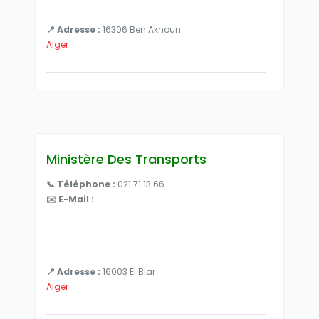
📍 Adresse :
16306 Ben Aknoun
Alger
Ministère Des Transports
📞 Téléphone :
021 71 13 66
✉️ E-Mail :
📍 Adresse :
16003 El Biar
Alger