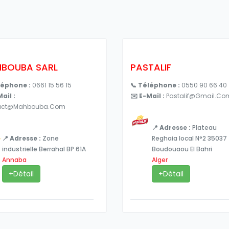
BOUBA SARL
PASTALIF
léphone :
0661 15 56 15
📞 Téléphone :
0550 90 66 40
ail :
✉️ E-Mail :
Pastalif@gmail.co
act@mahbouba.com
📍 Adresse :
Plateau
📍 Adresse :
Zone
Reghaia local N°2 35037
industrielle Berrahal BP 61A
Boudouaou El Bahri
Annaba
Alger
+Détail
+Détail