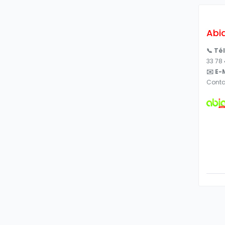
Abi
📞 Té
33 78
✉️ E-M
Cont