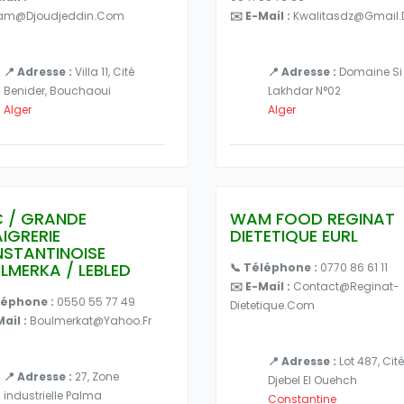
lam@djoudjeddin.com
✉️ E-Mail :
Kwalitasdz@gmail.
📍 Adresse :
Villa 11, Cité
📍 Adresse :
Domaine Si
Benider, Bouchaoui
Lakhdar N°02
Alger
Alger
 / GRANDE
WAM FOOD REGINAT
AIGRERIE
DIETETIQUE EURL
STANTINOISE
LMERKA / LEBLED
📞 Téléphone :
0770 86 61 11
✉️ E-Mail :
Contact@reginat-
léphone :
0550 55 77 49
Dietetique.com
Mail :
Boulmerkat@yahoo.fr
📍 Adresse :
Lot 487, Cité
📍 Adresse :
27, Zone
Djebel El Ouehch
industrielle Palma
Constantine