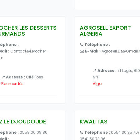
ROCHER LES DESSERTS
AGROSELL EXPORT
URMANDS
ALGERIA
léphone :
📞 Téléphone :
Mail :
Contact@lerocher-
✉️ E-Mail :
Agrosell.dz@gmail
om
📍 Adresse :
71 Logts, Bt 
📍 Adresse :
Cité Foes
N°11
Boumerdès
Alger
Z LE DJOUDOUDE
KWALITAS
léphone :
0559 00 09 86
📞 Téléphone :
0554 30 35 70/
ail :
0541 50 73 86