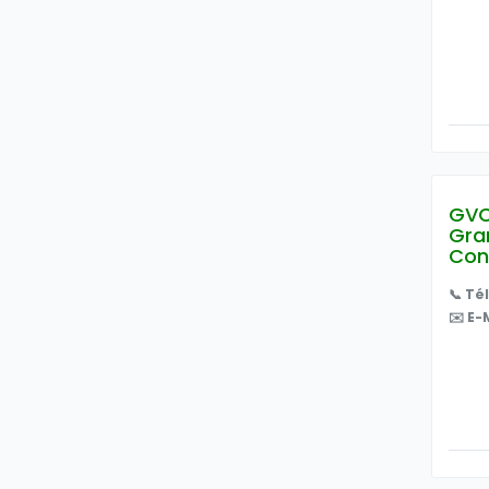
GVC
Gran
Con
📞 Té
✉️ E-