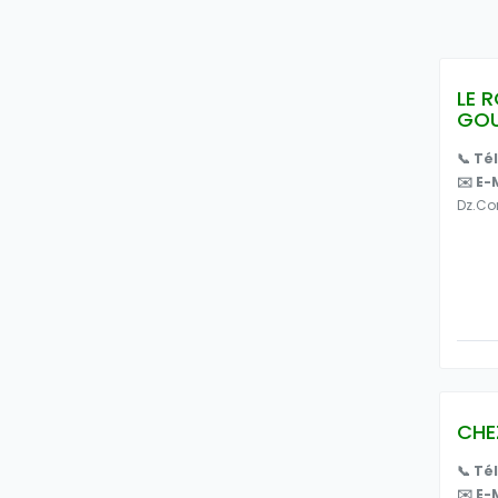
LE 
GO
📞 Té
✉️ E-
Dz.c
CHE
📞 Té
✉️ E-M