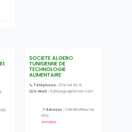
SOCIETE ALGERO
Et
TUNISIENNE DE
TECHNOLOGIE
ALIMENTAIRE
📞 Téléphone :
0791 44 39 14
✉️ E-Mail :
Sattaagro@gmail.com
z
📍 Adresse :
Cité Mhaffeur lot
INE
N°12
Annaba