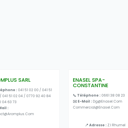
MPLUS SARL
ENASEL SPA-
CONSTANTINE
léphone :
041 51 02 00 / 041 51
📞 Téléphone :
0661 38 08 23
/ 041 51 02 04 / 0770 92 40 84
✉️ E-Mail :
Dg@enasel.com
0 04 63 73
Commercial@enasel.com
ail :
act@aromplus.com
📍 Adresse :
Z.I Rhumel