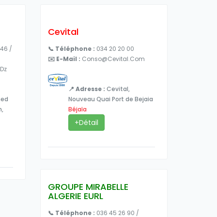
Cevital
 46 /
📞 Téléphone :
034 20 20 00
✉️ E-Mail :
Conso@cevital.com
.dz
📍 Adresse :
Cevital,
med
Nouveau Quai Port de Bejaia
h,
Béjaïa
+Détail
GROUPE MIRABELLE
ALGERIE EURL
📞 Téléphone :
036 45 26 90 /