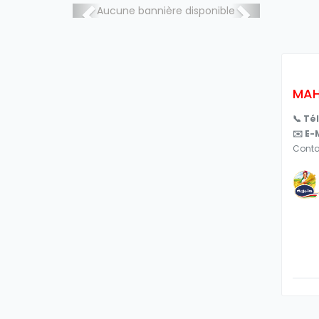
Aucune bannière disponible
MAH
📞 Té
✉️ E-M
Cont