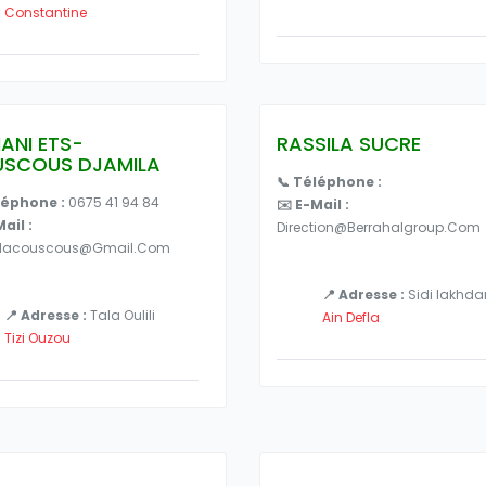
Constantine
MANI ETS-
RASSILA SUCRE
SCOUS DJAMILA
📞 Téléphone :
léphone :
0675 41 94 84
✉️ E-Mail :
ail :
Direction@berrahalgroup.com
ilacouscous@gmail.com
📍 Adresse :
Sidi lakhda
📍 Adresse :
Tala Oulili
Ain Defla
Tizi Ouzou