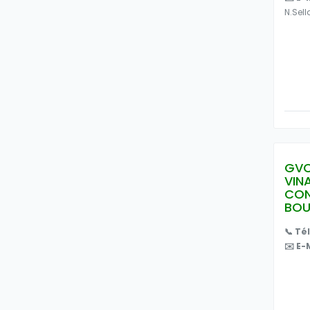
N.sel
GVC
VIN
CON
BOU
📞 Té
✉️ E-