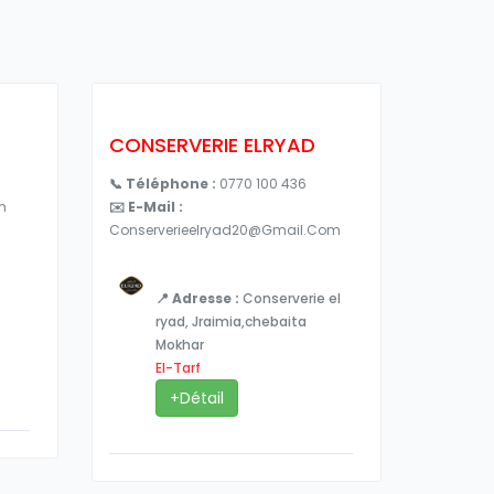
CONSERVERIE ELRYAD
📞 Téléphone :
0770 100 436
m
✉️ E-Mail :
Conserverieelryad20@gmail.com
📍 Adresse :
Conserverie el
ryad, Jraimia,chebaita
Mokhar
El-Tarf
+Détail