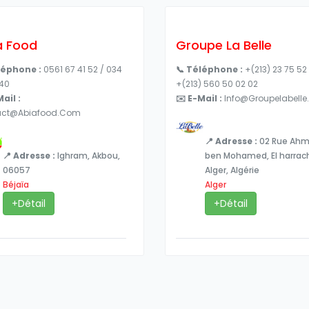
a Food
Groupe La Belle
léphone :
0561 67 41 52 / 034
📞 Téléphone :
+(213) 23 75 52
 40
+(213) 560 50 02 02
ail :
✉️ E-Mail :
Info@groupelabelle
act@abiafood.com
📍 Adresse :
02 Rue Ah
📍 Adresse :
Ighram, Akbou,
ben Mohamed, El harrac
06057
Alger, Algérie
Béjaïa
Alger
+Détail
+Détail