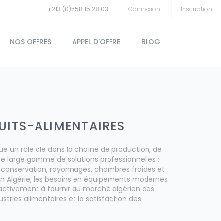
+213 (0)558 15 28 03
Connexion
Inscription
NOS OFFRES
APPEL D'OFFRE
BLOG
DUITS-ALIMENTAIRES
oue un rôle clé dans la chaîne de production, de
e large gamme de solutions professionnelles :
e conservation, rayonnages, chambres froides et
 en Algérie, les besoins en équipements modernes
t activement à fournir au marché algérien des
stries alimentaires et la satisfaction des