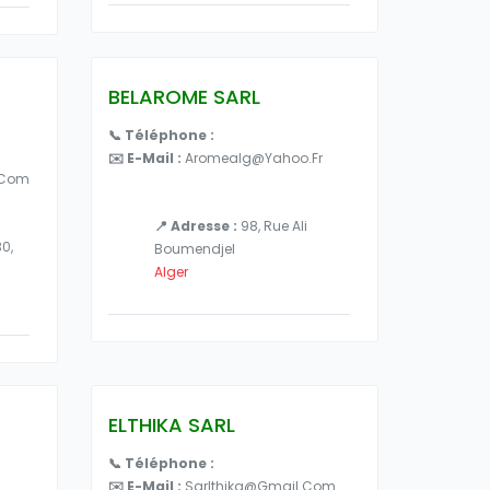
BELAROME SARL
📞 Téléphone :
✉️ E-Mail :
Aromealg@yahoo.fr
.com
📍 Adresse :
98, Rue Ali
30,
Boumendjel
Alger
ELTHIKA SARL
📞 Téléphone :
✉️ E-Mail :
Sarlthika@gmail.com