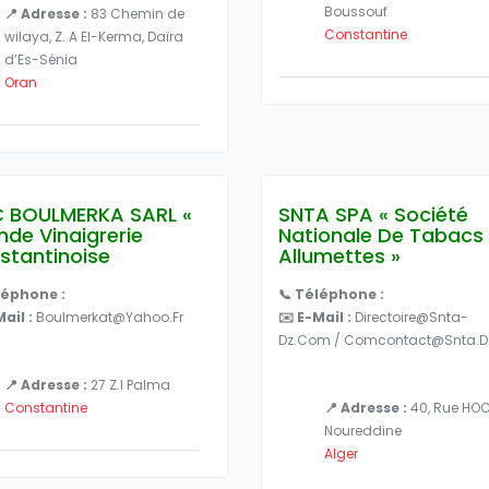
Boussouf
📍 Adresse :
83 Chemin de
Constantine
wilaya, Z. A El-Kerma, Daïra
d’Es-Sénia
Oran
 BOULMERKA SARL «
SNTA SPA « Société
de Vinaigrerie
Nationale De Tabacs 
stantinoise
Allumettes »
léphone :
📞 Téléphone :
Mail :
Boulmerkat@yahoo.fr
✉️ E-Mail :
Directoire@snta-
Dz.com / Comcontact@snta.d
📍 Adresse :
27 Z.I Palma
Constantine
📍 Adresse :
40, Rue HOC
Noureddine
Alger