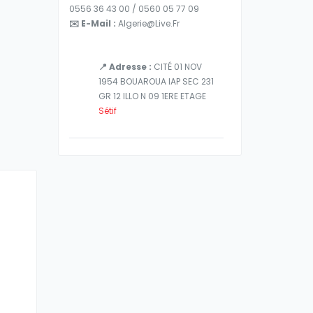
0556 36 43 00 / 0560 05 77 09
✉️ E-Mail :
Algerie@live.fr
📍 Adresse :
CITÉ 01 NOV
1954 BOUAROUA IAP SEC 231
GR 12 ILLO N 09 1ERE ETAGE
Sétif