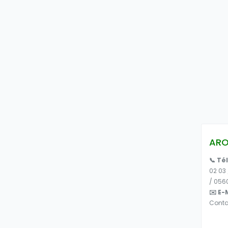
ARO
📞 Té
02 03 
/ 056
✉️ E-M
Cont