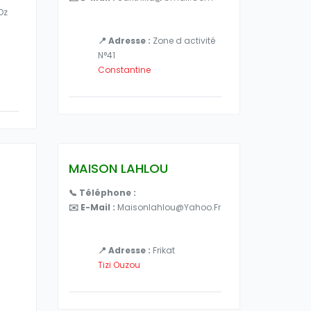
dz
📍 Adresse :
Zone d activité
N°41
Constantine
MAISON LAHLOU
📞 Téléphone :
✉️ E-Mail :
Maisonlahlou@yahoo.fr
📍 Adresse :
Frikat
Tizi Ouzou