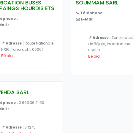
RICATION BUSES
SOUMMAM SARL
PAINGS HOURDIS ETS
📞 Téléphone :
léphone :
✉️ E-Mail :
ail :
📍 Adresse :
Zone Industr
📍 Adresse :
Route Nationale
de Béjaia, Ihaddadene,
N°26, Taharacht, 06001
06000
Béjaia
Béjaia
WEHDA SARL
léphone :
0 660 36 21 50
ail :
📍 Adresse :
34275