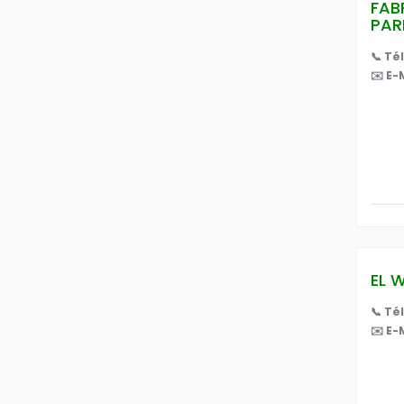
FAB
PAR
📞 Té
✉️ E-M
EL 
📞 Té
✉️ E-M