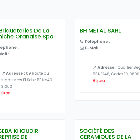
Briqueteries De La
BH METAL SARL
niche Oranaise Spa
📞 Téléphone :
léphone :
✉️ E-Mail :
ail :
📍 Adresse :
Quartier Seg
📍 Adresse :
09 Route du
BP N°248, Cedex 19, 0600
stade Mers El Kebir BP No49
Béjaia
31000
Oran
SEBA KHOUDIR
SOCIÉTÉ DES
REPRISE DE
CÉRAMIQUES DE LA