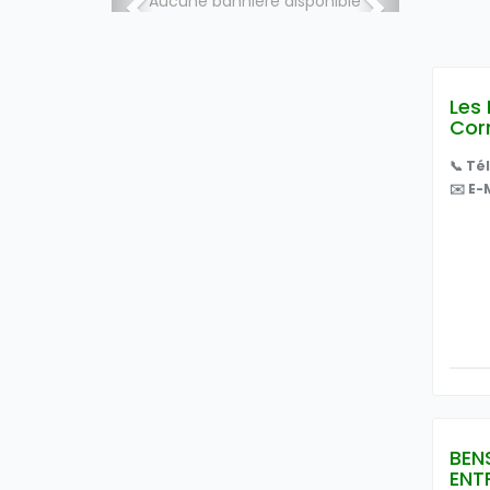
Aucune bannière disponible
Les 
Cor
📞 Té
✉️ E-M
BEN
ENT