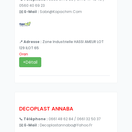
0560 40 69 23
✉️ E-Mail :
Sabri@kapachim.com
📍 Adresse :
Zone Industrielle HASSI AMEUR LOT
129 ILOT 65
Oran
+Détail
DECOPLAST ANNABA
📞 Téléphone :
0661 48 62 84 / 0661 32 50 37
✉️ E-Mail :
Decoplastannaba@yahoo.fr