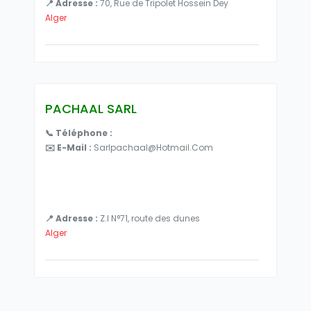
📍 Adresse :
70, Rue de Tripolet Hossein Dey
Alger
PACHAAL SARL
📞 Téléphone :
✉️ E-Mail :
Sarlpachaal@hotmail.com
📍 Adresse :
Z.I N°71, route des dunes
Alger