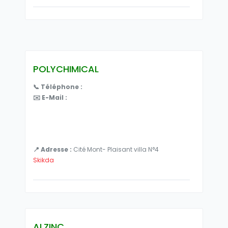
POLYCHIMICAL
📞 Téléphone :
✉️ E-Mail :
📍 Adresse :
Cité Mont- Plaisant villa N°4
Skikda
ALZINC