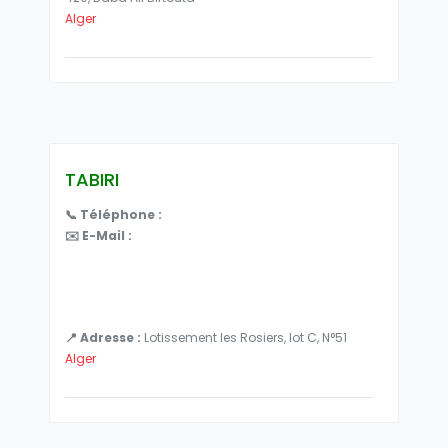
Alger
TABIRI
📞 Téléphone :
✉️ E-Mail :
📍 Adresse :
Lotissement les Rosiers, lot C, N°51
Alger