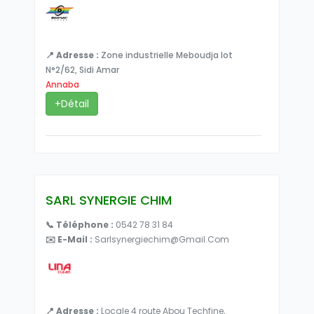
📍 Adresse :
Zone industrielle Meboudja lot
N°2/62, Sidi Amar
Annaba
+Détail
SARL SYNERGIE CHIM
📞 Téléphone :
0542 78 31 84
✉️ E-Mail :
Sarlsynergiechim@gmail.com
📍 Adresse :
Locale 4 route Abou Techfine,