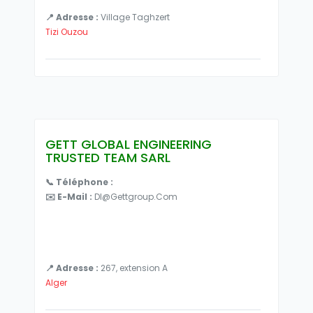
📍 Adresse :
Village Taghzert
Tizi Ouzou
GETT GLOBAL ENGINEERING
TRUSTED TEAM SARL
📞 Téléphone :
✉️ E-Mail :
Dl@gettgroup.com
📍 Adresse :
267, extension A
Alger