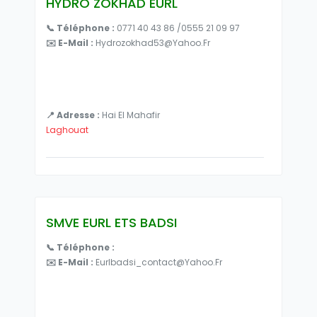
HYDRO ZOKHAD EURL
📞 Téléphone :
0771 40 43 86 /0555 21 09 97
✉️ E-Mail :
Hydrozokhad53@yahoo.fr
📍 Adresse :
Hai El Mahafir
Laghouat
SMVE EURL ETS BADSI
📞 Téléphone :
✉️ E-Mail :
Eurlbadsi_contact@yahoo.fr