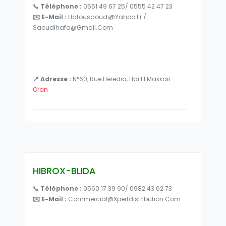
📞 Téléphone :
0551 49 67 25/ 0555 42 47 23
✉️ E-Mail :
Hafousaoudi@yahoo.fr /
Saoudihafa@gmail.com
📍 Adresse :
N°60, Rue Heredia, Hai El Makkari
Oran
HIBROX-BLIDA
📞 Téléphone :
0560 17 39 90/ 0982 43 62 73
✉️ E-Mail :
Commercial@xpertdistribution.com