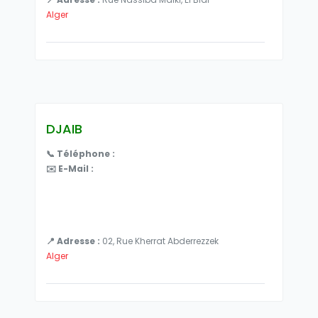
Alger
DJAIB
📞 Téléphone :
✉️ E-Mail :
📍 Adresse :
02, Rue Kherrat Abderrezzek
Alger