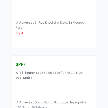
📍 Adresse :
01, Rue Khodjet el Djeld, Bir Mourad
Raïs
Alger
SPPF
📞 Téléphone :
0550 96 33 01 / 0770 90 41 08
✉️ E-Mail :
📍 Adresse :
Douar Baba Ali groupe de propriété
420, Baba Ali Birtouta