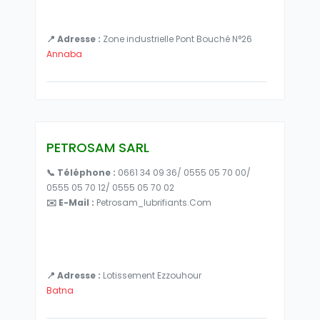
📍 Adresse :
Zone industrielle Pont Bouché N°26
Annaba
PETROSAM SARL
📞 Téléphone :
0661 34 09 36/ 0555 05 70 00/
0555 05 70 12/ 0555 05 70 02
✉️ E-Mail :
Petrosam_lubrifiants.com
📍 Adresse :
Lotissement Ezzouhour
Batna