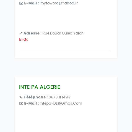
✉️ E-Mail :
Phytoword@yahoo.fr
📍 Adresse :
Rue Douar Ouled Yaich
Blida
INTE PA ALGERIE
📞 Téléphone :
0670 11 14 47
✉️ E-Mail :
Intepa-Dz@gmail.com