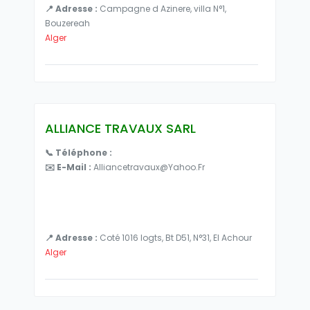
📍 Adresse :
Campagne d Azinere, villa N°1,
Bouzereah
Alger
ALLIANCE TRAVAUX SARL
📞 Téléphone :
✉️ E-Mail :
Alliancetravaux@yahoo.fr
📍 Adresse :
Coté 1016 logts, Bt D51, N°31, El Achour
Alger