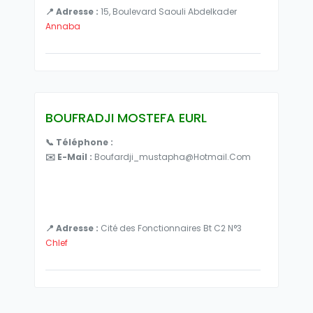
📍 Adresse :
15, Boulevard Saouli Abdelkader
Annaba
BOUFRADJI MOSTEFA EURL
📞 Téléphone :
✉️ E-Mail :
Boufardji_mustapha@hotmail.com
📍 Adresse :
Cité des Fonctionnaires Bt C2 N°3
Chlef