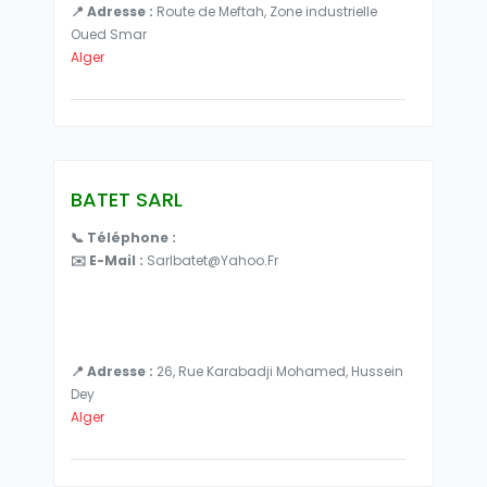
📍 Adresse :
Route de Meftah, Zone industrielle
Oued Smar
Alger
BATET SARL
📞 Téléphone :
✉️ E-Mail :
Sarlbatet@yahoo.fr
📍 Adresse :
26, Rue Karabadji Mohamed, Hussein
Dey
Alger