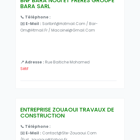
BNF BARA NOUI ET FRERES GROUPE
BARA SARL
📞 Téléphone :
✉️ E-Mail :
Sarlbnf@hotmail.com / Bar-
Om@htmail.fr / Macoinel@gmail.com
📍 Adresse :
Rue Baitiche Mohamed
Sétif
ENTREPRISE ZOUAOUI TRAVAUX DE
CONSTRUCTION
📞 Téléphone :
✉️ E-Mail :
Contact@ste-Zouaoui.com
/eurl_zouaoui@yahoo.fr