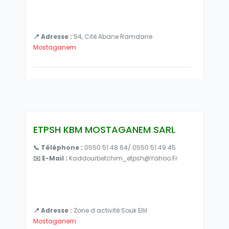
📍 Adresse :
54, Cité Abane Ramdane
Mostaganem
ETPSH KBM MOSTAGANEM SARL
📞 Téléphone :
0550 51 48 64/ 0550 51 49 45
✉️ E-Mail :
Kaddourbetchim_etpsh@yahoo.fr
📍 Adresse :
Zone d activité Souk Ellil
Mostaganem