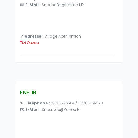
✉️ E-Mail :
Sncchafai@hotmail.fr
📍 Adresse :
Village Abenihmich
Tizi Ouzou
ENELIB
📞 Téléphone :
0661 65 29 91/ 0770 12 94 73
✉️ E-Mail :
Sncenelib@yahoo.fr