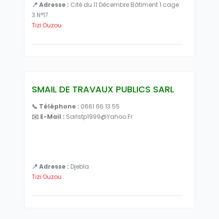
📍 Adresse :
Cité du 11 Décembre Bâtiment 1 cage
3 N°17
Tizi Ouzou
SMAIL DE TRAVAUX PUBLICS SARL
📞 Téléphone :
0661 66 13 55
✉️ E-Mail :
Sarlstp1999@yahoo.fr
📍 Adresse :
Djebla
Tizi Ouzou