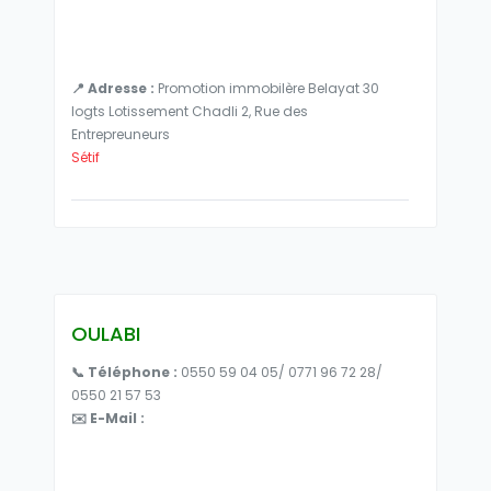
📍 Adresse :
Promotion immobilère Belayat 30
logts Lotissement Chadli 2, Rue des
Entrepreuneurs
Sétif
OULABI
📞 Téléphone :
0550 59 04 05/ 0771 96 72 28/
0550 21 57 53
✉️ E-Mail :