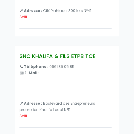
📍 Adresse :
Cité Yahiaoui 300 lots N°41
Sétif
SNC KHALIFA & FILS ETPB TCE
📞 Téléphone :
0661 35 05 85
✉️ E-Mail :
📍 Adresse :
Boulevard des Entrepreneurs
promotion Khalifa Local N°11
Sétif