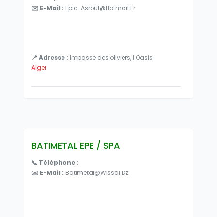
✉️ E-Mail :
Epic-Asrout@hotmail.fr
📍 Adresse :
Impasse des oliviers, l Oasis
Alger
BATIMETAL EPE / SPA
📞 Téléphone :
✉️ E-Mail :
Batimetal@wissal.dz