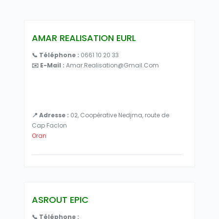
AMAR REALISATION EURL
📞 Téléphone :
0661 10 20 33
✉️ E-Mail :
Amar.realisation@gmail.Com
📍 Adresse :
02, Coopérative Nedjma, route de
Cap Faclon
Oran
ASROUT EPIC
📞 Téléphone :