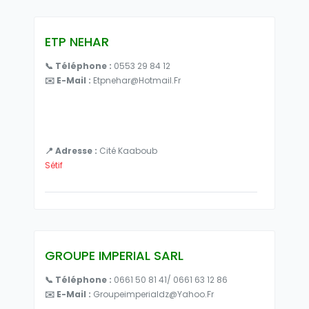
ETP NEHAR
📞 Téléphone :
0553 29 84 12
✉️ E-Mail :
Etpnehar@hotmail.fr
📍 Adresse :
Cité Kaaboub
Sétif
GROUPE IMPERIAL SARL
📞 Téléphone :
0661 50 81 41/ 0661 63 12 86
✉️ E-Mail :
Groupeimperialdz@yahoo.fr