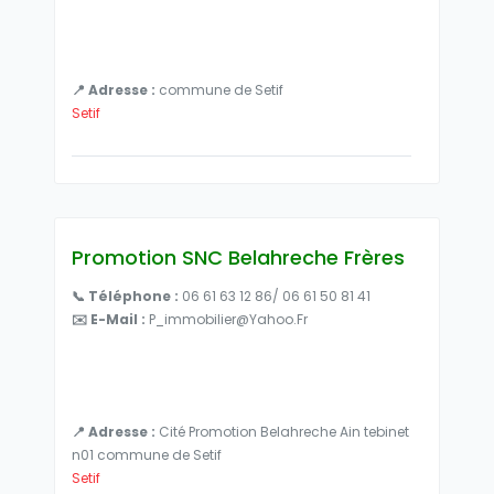
📍 Adresse :
commune de Setif
Setif
Promotion SNC Belahreche Frères
📞 Téléphone :
06 61 63 12 86/ 06 61 50 81 41
✉️ E-Mail :
P_immobilier@yahoo.fr
📍 Adresse :
Cité Promotion Belahreche Ain tebinet
n01 commune de Setif
Setif