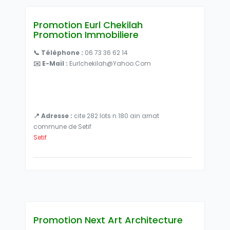
Promotion Eurl Chekilah
Promotion Immobiliere
📞 Téléphone :
06 73 36 62 14
✉️ E-Mail :
Eurlchekilah@yahoo.com
📍 Adresse :
cite 282 lots n 180 ain arnat
commune de Setif
Setif
Promotion Next Art Architecture