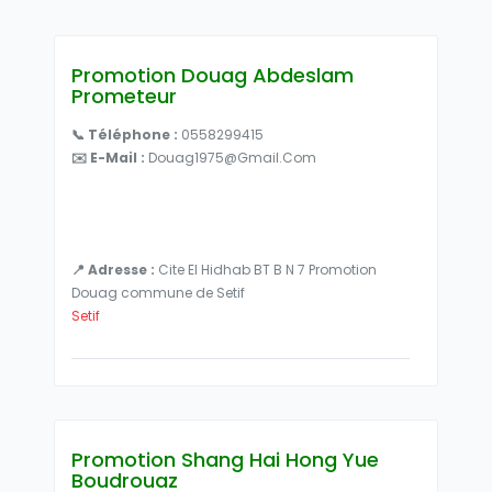
Promotion Douag Abdeslam
Prometeur
📞 Téléphone :
0558299415
✉️ E-Mail :
Douag1975@gmail.com
📍 Adresse :
Cite El Hidhab BT B N 7 Promotion
Douag commune de Setif
Setif
Promotion Shang Hai Hong Yue
Boudrouaz