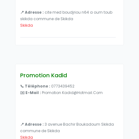
📍 Adresse :
cite med boudjriou n64 a oum toub
skikda commune de Skikda
Skikda
Promotion Kadid
📞 Téléphone :
0773439452
✉️ E-Mail :
Promotion Kadid@hotmail.com
📍 Adresse :
3 avenue Bachir Boukadoum Skikda
commune de Skikda
Skikda