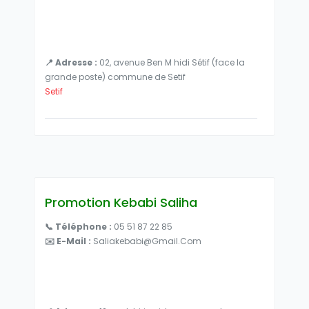
📍 Adresse :
02, avenue Ben M hidi Sétif (face la
grande poste) commune de Setif
Setif
Promotion Kebabi Saliha
📞 Téléphone :
05 51 87 22 85
✉️ E-Mail :
Saliakebabi@gmail.com