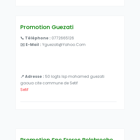
Promotion Guezati
📞 Téléphone :
0772665126
✉️ E-Mail :
Yguezati@yahoo.com
📍 Adresse :
50 logts lsp mohamed guezati
gaoua cite commune de Setif
Setif
Promotion Snc Freres Belehreche