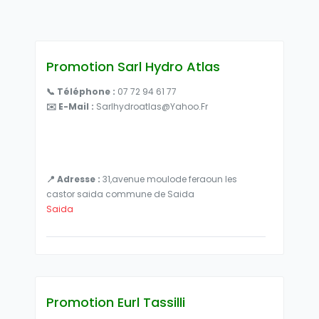
Promotion Sarl Hydro Atlas
📞 Téléphone :
07 72 94 61 77
✉️ E-Mail :
Sarlhydroatlas@yahoo.fr
📍 Adresse :
31,avenue moulode feraoun les
castor saida commune de Saida
Saida
Promotion Eurl Tassilli