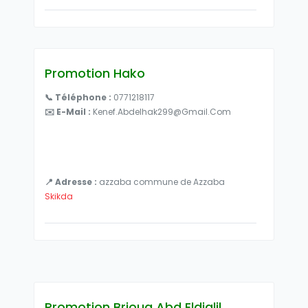
Promotion Hako
📞 Téléphone :
0771218117
✉️ E-Mail :
Kenef.abdelhak299@gmail.com
📍 Adresse :
azzaba commune de Azzaba
Skikda
Promotion Brioua Abd Eldjalil