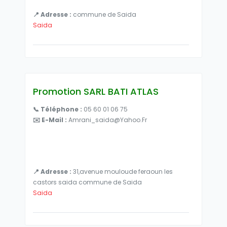
📍 Adresse :
commune de Saida
Saida
Promotion SARL BATI ATLAS
📞 Téléphone :
05 60 01 06 75
✉️ E-Mail :
Amrani_saida@yahoo.fr
📍 Adresse :
31,avenue mouloude feraoun les
castors saida commune de Saida
Saida