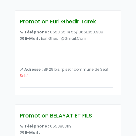
Promotion Eurl Ghedir Tarek
📞 Téléphone :
0550 55 14 55/ 0661.350.989
✉️ E-Mail :
Eurl.ghedir@Gmail.com
📍 Adresse :
BP 29 bis rp setif commune de Setif
Setif
Promotion BELAYAT ET FILS
📞 Téléphone :
0550883119
✉️ E-Mail :