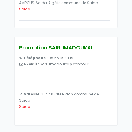
AMROUS, Saida, Algérie commune de Saida
Saida
Promotion SARL IMADOUKAL
📞 Téléphone :
05 55 99 01 19
✉️ E-Mail :
Sarl_imadoukal@yahoo.fr
📍 Adresse :
BP 140 Cité Riadh commune de
Saida
Saida