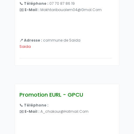
📞 Téléphone :
07 70 87 86 19
✉️ E-Mail :
Mokhtariboualem04@gmal.com
📍 Adresse :
commune de Saida
Saida
Promotion EURL - GPCU
📞 Téléphone :
✉️ E-Mail :
A_chakour@hotmail.com