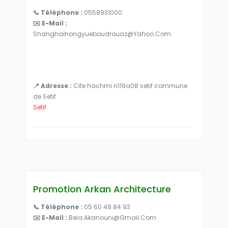
📞 Téléphone :
0558931000
✉️ E-Mail :
Shanghaihongyueboudrouaz@yahoo.com
📍 Adresse :
Cite hachmi n119a08 setif commune
de Setif
Setif
Promotion Arkan Architecture
📞 Téléphone :
05 60 48 84 93
✉️ E-Mail :
Beia.akanouni@gmail.com