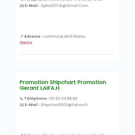
✉️ E-Mail :
Spita2017dz@gmail.com
📍 Adresse :
commune de El Marsa
Skikda
Promotion Shipchart Promotion
Gerant LAIFA.H
📞 Téléphone :
05 60 04 88 69
✉️ E-Mail :
Shipchart2000@yahoo.fr