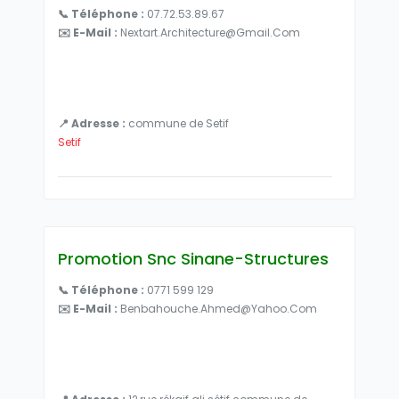
📞 Téléphone :
07.72.53.89.67
✉️ E-Mail :
Nextart.architecture@gmail.com
📍 Adresse :
commune de Setif
Setif
Promotion Snc Sinane-Structures
📞 Téléphone :
0771 599 129
✉️ E-Mail :
Benbahouche.ahmed@yahoo.com