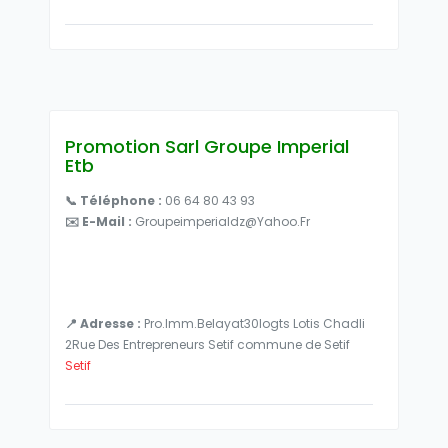
Promotion Sarl Groupe Imperial
Etb
📞 Téléphone :
06 64 80 43 93
✉️ E-Mail :
Groupeimperialdz@yahoo.fr
📍 Adresse :
Pro.Imm.Belayat30logts Lotis Chadli
2Rue Des Entrepreneurs Setif commune de Setif
Setif