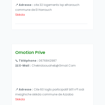
📍 Adresse :
cite 32 logements lsp elharouch
commune de El Harrouch
Skikda
Omotion Prive
📞 Téléphone :
0676842987
✉️ E-Mail :
Chekridaouaheb@gmail.com
📍 Adresse :
Cite 60 logts participatif bt11 n°1 sidi
mezghiche skikda commune de Azzaba
Skikda