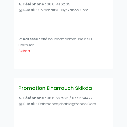
📞 Téléphone :
06 61 41 62 05
✉️ E-Mail :
Shipchart2000@yahoo.com
📍 Adresse :
cité bouabaz commune de El
Harrouch
Skikda
Promotion Elharrouch Skikda
📞 Téléphone :
06 61657925 / 0771564422
✉️ E-Mail :
Dahmanedjebabla@yahoo.com