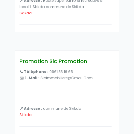
📍 Adresse :
Route supérieur foret recreative N1
local 1. Skikda commune de Skikda
Skikda
Promotion Slc Promotion
📞 Téléphone :
0661 33 16 65
✉️ E-Mail :
Slcimmobiliere@gmail.com
📍 Adresse :
commune de Skikda
Skikda