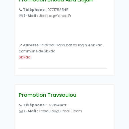
📞 Téléphone :
0771758545
✉️ E-Mail :
Jbrioua@yahoo.fr
📍 Adresse :
cité boulkaroi bat n2 log n 4 skikda
commune de Skikda
Skikda
Promotion Travsouiou
📞 Téléphone :
0771941428
✉️ E-Mail :
Etbsouiou@gmail.0com