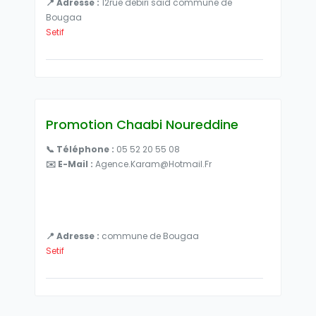
📍 Adresse :
12rue debiri said commune de
Bougaa
Setif
Promotion Chaabi Noureddine
📞 Téléphone :
05 52 20 55 08
✉️ E-Mail :
Agence.karam@hotmail.fr
📍 Adresse :
commune de Bougaa
Setif