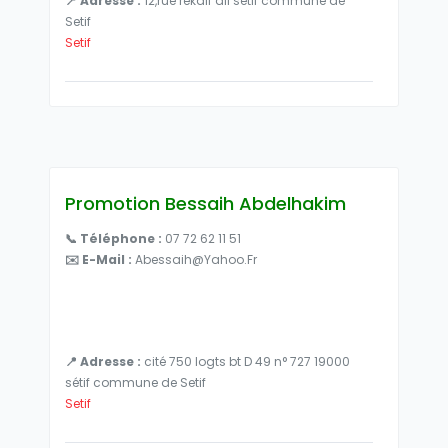
📍 Adresse :
12,rue rékaif ali sétif commune de
Setif
Setif
Promotion Bessaih Abdelhakim
📞 Téléphone :
07 72 62 11 51
✉️ E-Mail :
Abessaih@yahoo.fr
📍 Adresse :
cité 750 logts bt D 49 n° 727 19000
sétif commune de Setif
Setif