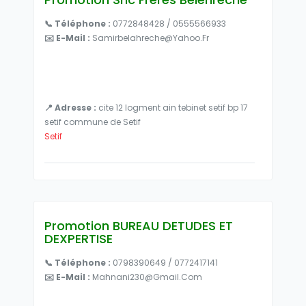
📞 Téléphone :
0772848428 / 0555566933
✉️ E-Mail :
Samirbelahreche@yahoo.fr
📍 Adresse :
cite 12 logment ain tebinet setif bp 17
setif commune de Setif
Setif
Promotion BUREAU DETUDES ET
DEXPERTISE
📞 Téléphone :
0798390649 / 0772417141
✉️ E-Mail :
Mahnani230@gmail.com