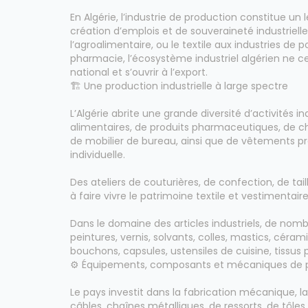
En Algérie, l’industrie de production constitue 
création d’emplois et de souveraineté industrielle
l’agroalimentaire, ou le textile aux industries d
pharmacie, l’écosystème industriel algérien ne c
national et s’ouvrir à l’export.
🏗️ Une production industrielle à large spectre
L’Algérie abrite une grande diversité d’activités in
alimentaires, de produits pharmaceutiques, de ch
de mobilier de bureau, ainsi que de vêtements prof
individuelle.
Des ateliers de couturières, de confection, de t
à faire vivre le patrimoine textile et vestimentaire
Dans le domaine des articles industriels, de nomb
peintures, vernis, solvants, colles, mastics, céra
bouchons, capsules, ustensiles de cuisine, tissus p
⚙️ Équipements, composants et mécaniques de p
Le pays investit dans la fabrication mécanique, la f
câbles, chaînes métalliques, de ressorts, de tôles