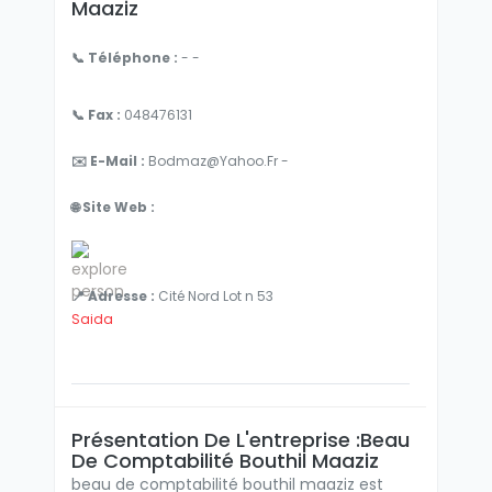
Maaziz
📞 Téléphone :
- -
📞 Fax :
048476131
✉️ E-Mail :
Bodmaz@yahoo.fr -
🌐 Site Web :
📍 Adresse :
Cité Nord Lot n 53
Saida
Présentation De L'entreprise :beau
De Comptabilité Bouthil Maaziz
beau de comptabilité bouthil maaziz est