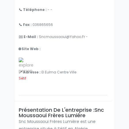
📞 Téléphone :
- -
📞 Fax :
036865656
✉️ E-Mail :
Sncmoussaoui@yahoo.fr -
🌐 Site Web :
📍 Adresse :
El Eulma Centre Ville
Sétif
Présentation De L'entreprise :Snc
Moussaoui Frères Lumière
Snc Moussaoui Frères Lumière est une
entreprise située à Sétif en Algérie,