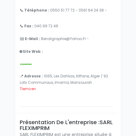
📞 Téléphone :
0550 51 77 72 - 0561 64 24 38 -
📞 Fax :
040 99 72 46
✉️ E-Mail :
Bendigraphie@yahoo.fr -
🌐 Site Web :
📍 Adresse :
1065, Les Dahlias, Kiffane, Alger / 92
Lots Communaux, Imama, Mansourah
Tlemcen
Présentation De L'entreprise :SARL
FLEXIMPRIM
SARL FLEXIMPRIM est une entreprise située à