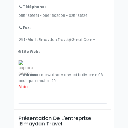
📞 Téléphone :
0554391651 - 0664502908 - 025436124
📞 Fax :
✉️ E-Mail :
Elmaydan.travel@gmail.com -
🌐 Site Web :
📍 Adresse :
rue wakham ahmed batimem n 08
boutique a route n 29
Blida
Présentation De L'entreprise
:Elmaydan Travel