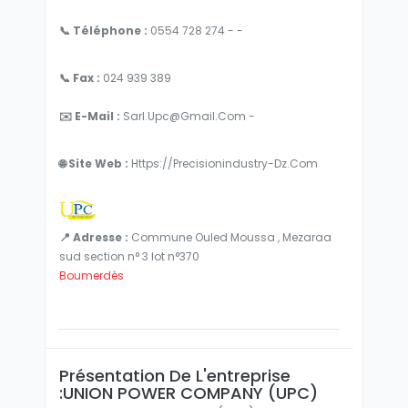
📞 Téléphone :
0554 728 274 - -
📞 Fax :
024 939 389
✉️ E-Mail :
Sarl.upc@gmail.com -
🌐 Site Web :
Https://precisionindustry-Dz.com
📍 Adresse :
Commune Ouled Moussa , Mezaraa
sud section n° 3 lot n°370
Boumerdès
Présentation De L'entreprise
:UNION POWER COMPANY (UPC)