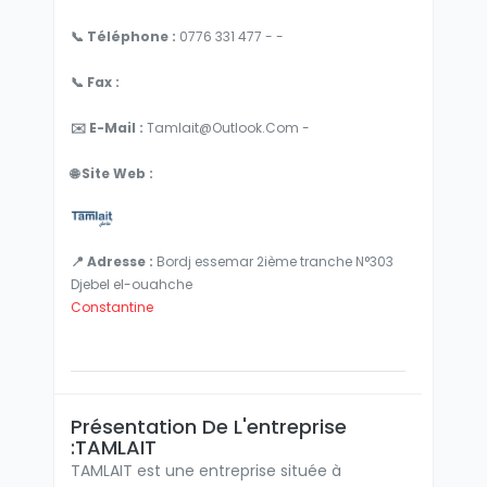
📞 Téléphone :
0776 331 477 - -
📞 Fax :
✉️ E-Mail :
Tamlait@outlook.com -
🌐 Site Web :
📍 Adresse :
Bordj essemar 2ième tranche N°303
Djebel el-ouahche
Constantine
Présentation De L'entreprise
:TAMLAIT
TAMLAIT est une entreprise située à