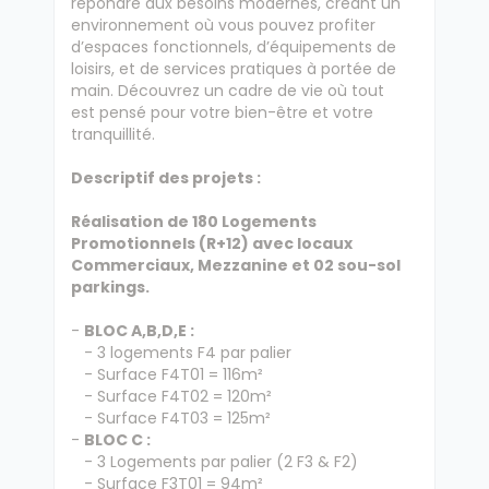
répondre aux besoins modernes, créant un
environnement où vous pouvez profiter
d’espaces fonctionnels, d’équipements de
loisirs, et de services pratiques à portée de
main. Découvrez un cadre de vie où tout
est pensé pour votre bien-être et votre
tranquillité.
Descriptif des projets :
Réalisation de 180 Logements
Promotionnels (R+12) avec locaux
Commerciaux, Mezzanine et 02 sou-sol
parkings.
-
BLOC A,B,D,E :
- 3 logements F4 par palier
- Surface F4T01 = 116m²
- Surface F4T02 = 120m²
- Surface F4T03 = 125m²
-
BLOC C :
- 3 Logements par palier (2 F3 & F2)
- Surface F3T01 = 94m²