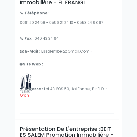
Immobilière - EL FRANGI
📞 Téléphone :
0661 20 24 58 - 0556 21 24 13 - 0553 24 98 97
📞 Fax :
040 43 34 64
✉️ E-Mail :
Essalembeit@gmail.com -
🌐 Site Web :
📍 Adresse :
Lot A3, POS 50, Hai Ennour, Bir El Djir
Oran
Présentation De L'entreprise :BEIT
ES SALEM Promotion Immobilière -