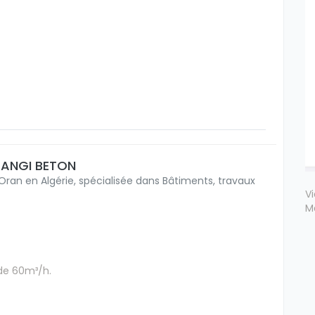
FRANGI BETON
Oran en Algérie, spécialisée dans Bâtiments, travaux
V
M
de 60m³/h.