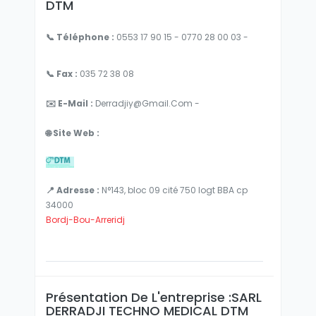
DTM
📞 Téléphone :
0553 17 90 15 - 0770 28 00 03 -
📞 Fax :
035 72 38 08
✉️ E-Mail :
Derradjiy@gmail.com -
🌐 Site Web :
📍 Adresse :
N°143, bloc 09 cité 750 logt BBA cp
34000
Bordj-Bou-Arreridj
Présentation De L'entreprise :SARL
DERRADJI TECHNO MEDICAL DTM